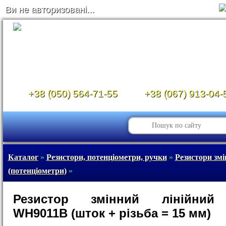
Ви не авторизовані...
+38 (050) 564-71-55
+38 (067) 913-04-
Каталог
»
Резистори, потенціометри, ручки
»
Резистори змі
(потенціометри)
»
Резистор змінний лінійний
WH9011B (шток + різьба = 15 мм)