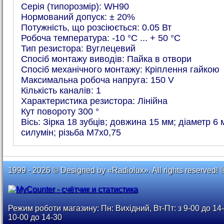
Серія (типорозмір): WH90
Нормований допуск: ± 20%
Потужність, що розсіюється: 0.05 Вт
Робоча температура: -10 °C ... + 50 °C
Тип резистора: Вуглецевий
Спосіб монтажу виводів: Пайка в отвори
Спосіб механічного монтажу: Кріплення гайкою
Максимальна робоча напруга: 150 V
Кількість каналів: 1
Характеристика резистора: Лінійна
Кут повороту 300 °
Вісь: Зірка 18 зубців; довжина 15 мм; діаметр 6 
силумін; різьба М7х0,75
1999 - 2026 © Designed by «Radiolux». All rights reserved! 
Режим роботи магазину: Пн: Вихідний, Вт-Пт: з 9-00 до 14-
10-00 до 14-30