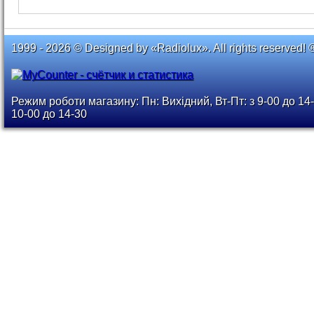
1999 - 2026 © Designed by «Radiolux». All rights reserved! 
Режим роботи магазину: Пн: Вихідний, Вт-Пт: з 9-00 до 14-
10-00 до 14-30