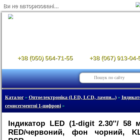
Ви не авторизовані...
+38 (050) 564-71-55
+38 (067) 913-04-
Каталог
»
Оптоелектроніка (LED, LCD, лампи...)
»
Індикат
семисегментні 1-цифрові
»
Індикатор LED (1-digit 2.30''/ 58 
RED/червоний, фон чорний, KL-