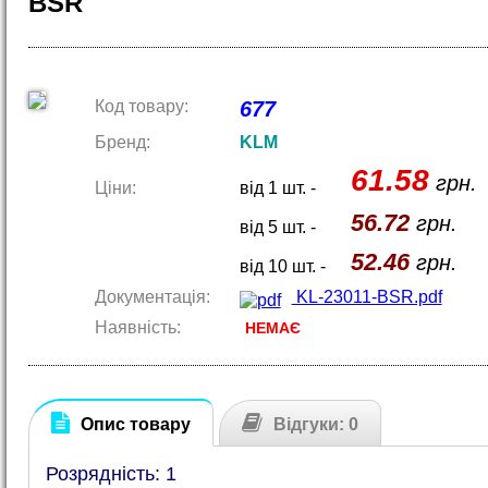
BSR
Код товару:
677
Бренд:
KLM
61.58
грн.
Ціни:
від 1 шт. -
56.72
грн.
від 5 шт. -
52.46
грн.
від 10 шт. -
Документація:
KL-23011-BSR.pdf
Наявність:
НЕМАЄ
Опис товару
Відгуки: 0
Розрядність: 1