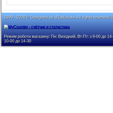
1999 - 2026 © Designed by «Radiolux». All rights reserved! 
Режим роботи магазину: Пн: Вихідний, Вт-Пт: з 9-00 до 14-
10-00 до 14-30