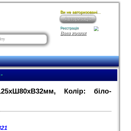
Ви не авторизовані...
Авторизація
Реєстрація
Ваш кошик
»
25хШ80хВ32мм, Колір: біло-
821