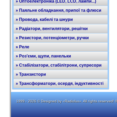
» Оптоелектроніка (LED, LCD, лампи...)
» Паяльне обладнання, припої та флюси
» Провода, кабелі та шнури
» Радіатори, вентилятори, решітки
» Резистори, потенціометри, ручки
» Реле
» Роз'єми, щупи, панельки
» Стабілізатори, стабілітрони, супресори
» Транзистори
» Трансформатори, осердя, індуктивності
1999 - 2026 © Designed by «Radiolux». All rights reserved! 