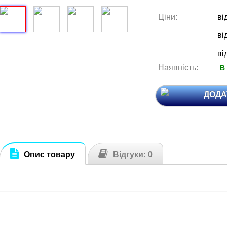
Ціни:
ві
ві
ві
Наявність:
В
ДОДА
Опис товару
Відгуки: 0