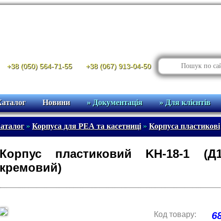
+38 (050) 564-71-55
+38 (067) 913-04-50
Каталог
Новини
» Документація
» Для клієнтів
аталог
»
Корпуса для РЕА та касетниці
»
Корпуса пластикові
Корпус пластиковий KH-18-1 (Д1
кремовий)
Код товару:
6