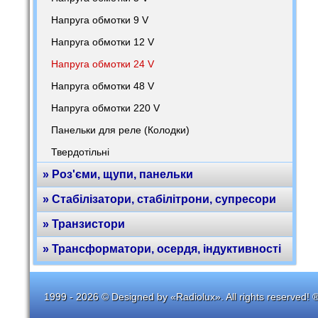
Напруга обмотки 9 V
Напруга обмотки 12 V
Напруга обмотки 24 V
Напруга обмотки 48 V
Напруга обмотки 220 V
Панельки для реле (Колодки)
Твердотільні
» Роз'єми, щупи, панельки
» Стабілізатори, стабілітрони, супресори
» Транзистори
» Трансформатори, осердя, індуктивності
1999 - 2026 © Designed by «Radiolux». All rights reserved! 