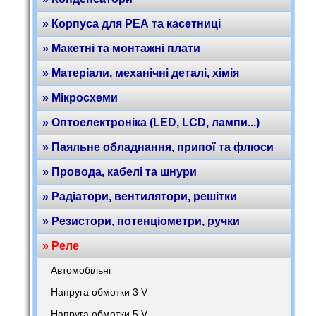
» Корпуса для РЕА та касетниці
» Макетні та монтажні плати
» Матеріали, механічні деталі, хімія
» Мікросхеми
» Оптоелектроніка (LED, LCD, лампи...)
» Паяльне обладнання, припої та флюси
» Провода, кабелі та шнури
» Радіатори, вентилятори, решітки
» Резистори, потенціометри, ручки
» Реле
Автомобільні
Напруга обмотки 3 V
Напруга обмотки 5 V