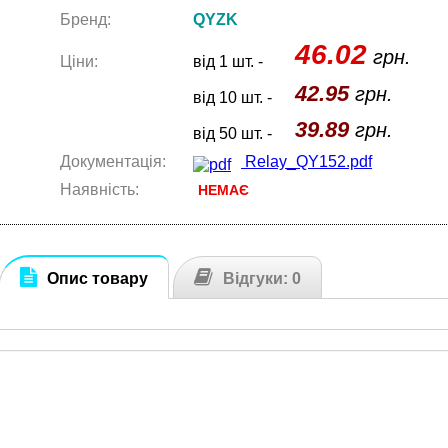
Бренд:
QYZK
46.02
грн.
Ціни:
від 1 шт. -
42.95
грн.
від 10 шт. -
39.89
грн.
від 50 шт. -
Документація:
Relay_QY152.pdf
Наявність:
НЕМАЄ
Опис товару
Відгуки: 0