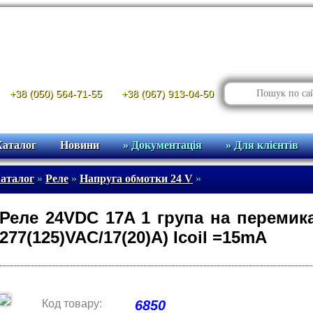
+38 (050) 564-71-55
+38 (067) 913-04-50
Каталог
Новини
» Документація
» Для клієнтів
аталог
»
Реле
»
Напруга обмотки 24 V
»
Реле 24VDC 17A 1 група на перемика
277(125)VAC/17(20)A) Icoil =15mA
Код товару:
6850