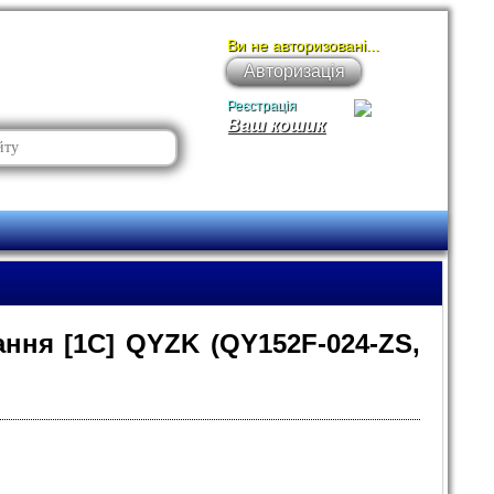
Ви не авторизовані...
Авторизація
Реєстрація
Ваш кошик
ння [1С] QYZK (QY152F-024-ZS,