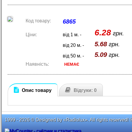
Код товару:
6865
6.28
грн.
Ціни:
від 1 м. -
5.68
грн.
від 20 м. -
5.09
грн.
від 50 м. -
Наявність:
НЕМАЄ
Опис товару
Відгуки: 0
1999 - 2026 © Designed by «Radiolux». All rights reserved! 