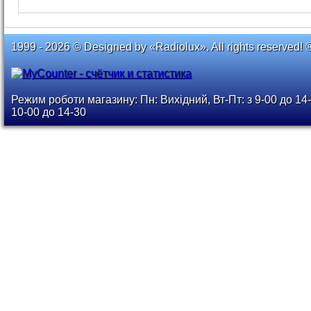
1999 - 2026 © Designed by «Radiolux». All rights reserved! 
Режим роботи магазину: Пн: Вихідний, Вт-Пт: з 9-00 до 14-
10-00 до 14-30