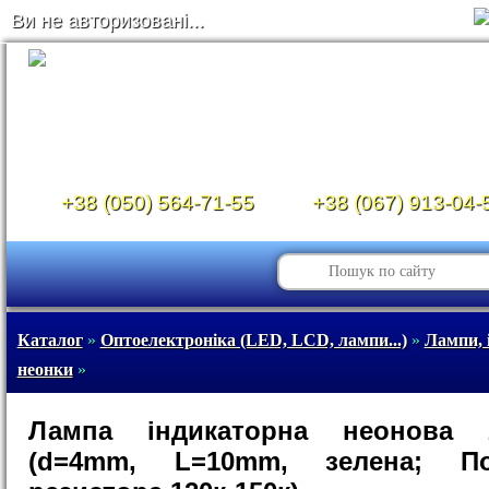
Ви не авторизовані...
+38 (050) 564-71-55
+38 (067) 913-04-
Каталог
»
Оптоелектроніка (LED, LCD, лампи...)
»
Лампи, 
неонки
»
Лампа індикаторна неонова 
(d=4mm, L=10mm, зелена; По