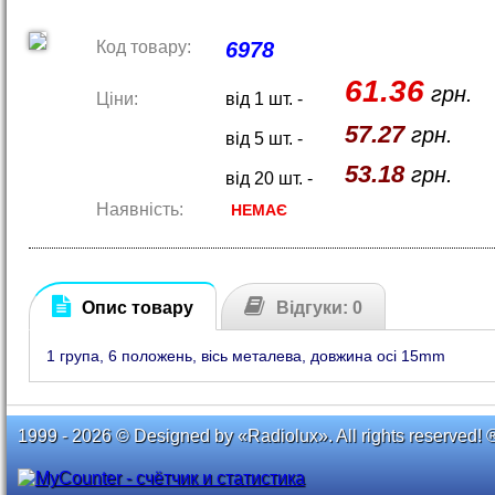
Код товару:
6978
61.36
грн.
Ціни:
від 1 шт. -
57.27
грн.
від 5 шт. -
53.18
грн.
від 20 шт. -
Наявність:
НЕМАЄ
Опис товару
Відгуки: 0
1 група, 6 положень, вісь металева, довжина осі 15mm
1999 - 2026 © Designed by «Radiolux». All rights reserved! 