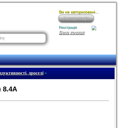
Ви не авторизовані...
Авторизація
Реєстрація
Ваш кошик
дуктивності, дроселі
»
 8.4A