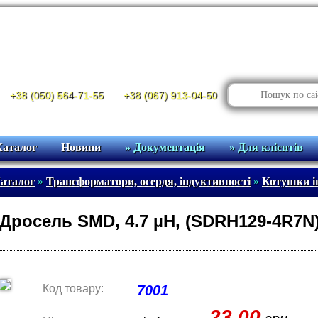
+38 (050) 564-71-55
+38 (067) 913-04-50
Каталог
Новини
» Документація
» Для клієнтів
аталог
»
Трансформатори, осердя, індуктивності
»
Котушки ін
Дросель SMD, 4.7 µH, (SDRH129-4R7N)
Код товару:
7001
23.00