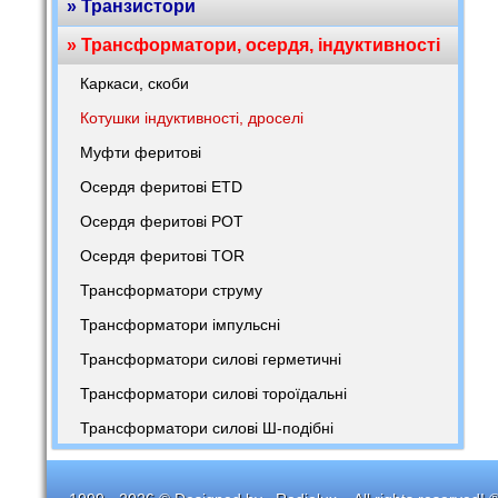
» Транзистори
» Трансформатори, осердя, індуктивності
Каркаси, скоби
Котушки індуктивності, дроселі
Муфти феритові
Осердя феритові ETD
Осердя феритові POT
Осердя феритові TOR
Трансформатори струму
Трансформатори імпульсні
Трансформатори силові герметичні
Трансформатори силові тороїдальні
Трансформатори силові Ш-подібні