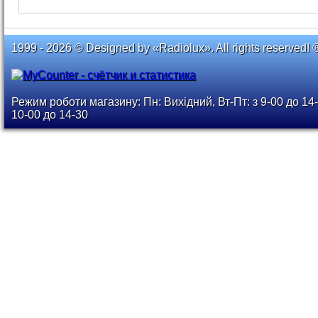
1999 - 2026 © Designed by «Radiolux». All rights reserved! 
Режим роботи магазину: Пн: Вихідний, Вт-Пт: з 9-00 до 14-
10-00 до 14-30