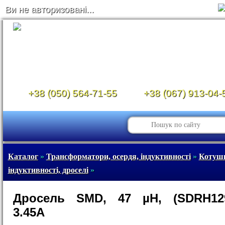
Ви не авторизовані...
+38 (050) 564-71-55
+38 (067) 913-04-
Каталог
»
Трансформатори, осердя, індуктивності
»
Котуш
індуктивності, дроселі
»
Дросель SMD, 47 µH, (SDRH129
3.45A