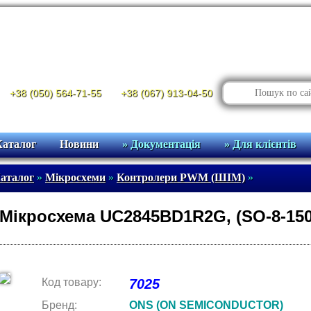
+38 (050) 564-71-55
+38 (067) 913-04-50
Каталог
Новини
» Документація
» Для клієнтів
аталог
»
Мікросхеми
»
Контролери PWM (ШІМ)
»
Мікросхема UC2845BD1R2G, (SO-8-15
Код товару:
7025
Бренд:
ONS (ON SEMICONDUCTOR)