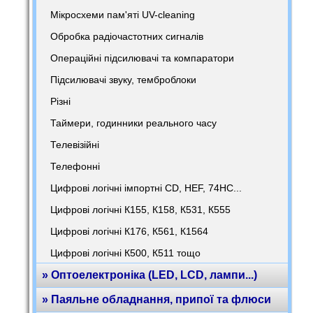
Мікросхеми пам'яті UV-cleaning
Обробка радіочастотних сигналів
Операційні підсилювачі та компаратори
Підсилювачі звуку, темброблоки
Різні
Таймери, годинники реального часу
Телевізійні
Телефонні
Цифрові логічні імпортні CD, HEF, 74HC...
Цифрові логічні К155, К158, К531, К555
Цифрові логічні К176, К561, К1564
Цифрові логічні К500, К511 тощо
» Оптоелектроніка (LED, LCD, лампи...)
» Паяльне обладнання, припої та флюси