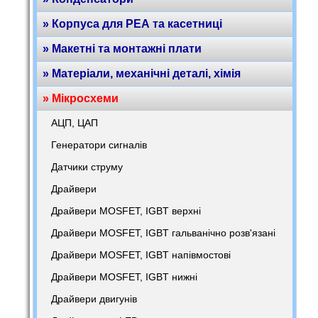
» Корпуса для РЕА та касетниці
» Макетні та монтажні плати
» Матеріали, механічні деталі, хімія
» Мікросхеми
АЦП, ЦАП
Генератори сигналів
Датчики струму
Драйвери
Драйвери MOSFET, IGBT верхні
Драйвери MOSFET, IGBT гальванічно розв'язані
Драйвери MOSFET, IGBT напівмостові
Драйвери MOSFET, IGBT нижні
Драйвери двигунів