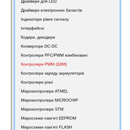
Драйвери для LED
Драйвери електронних баластів
Індикатори рівня сигналу
Інтерфейсні
Кодери, декодери
Конвертори DC-DC
Контролери PFC/PWM комбіновані
Контролери PWM (ШІМ)
Контролери заряду акумуляторів
Контролери різні
Мікроконтролери ATMEL
Мікроконтролери MICROCHIP
Мікроконтролери STM
Мікросхеми пам'яті EEPROM
Мікросхеми пам'яті FLASH