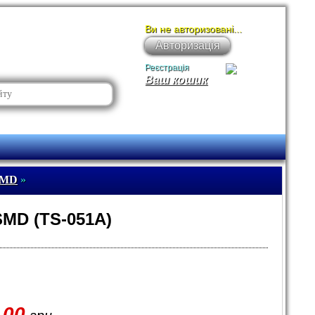
Ви не авторизовані...
Авторизація
Реєстрація
Ваш кошик
SMD
»
SMD (TS-051A)
.00