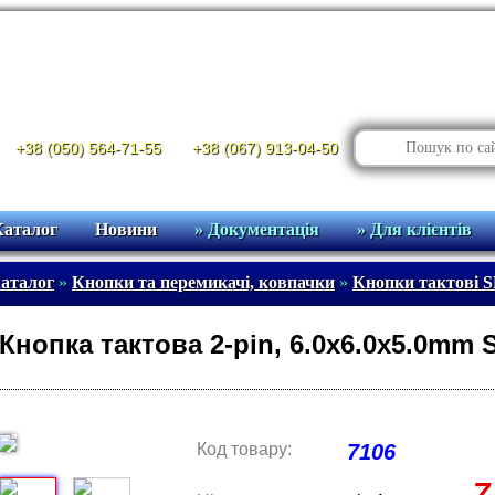
+38 (050) 564-71-55
+38 (067) 913-04-50
Каталог
Новини
» Документація
» Для клієнтів
аталог
»
Кнопки та перемикачі, ковпачки
»
Кнопки тактові 
Кнопка тактова 2-pin, 6.0x6.0x5.0mm 
Код товару:
7106
7