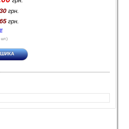
грн.
.30
грн.
.65
грн.
f
 шт.)
ОШИКА