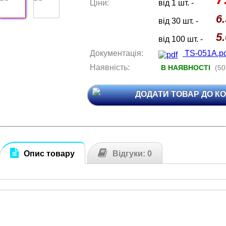
Ціни:
від 1 шт. -
6
від 30 шт. -
5
від 100 шт. -
Документація:
TS-051A.pd
Наявність:
В НАЯВНОСТІ
(50
ДОДАТИ ТОВАР ДО К
Опис товару
Відгуки: 0