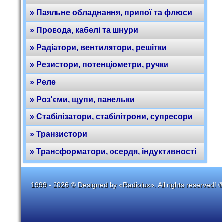
» Паяльне обладнання, припої та флюси
» Провода, кабелі та шнури
» Радіатори, вентилятори, решітки
» Резистори, потенціометри, ручки
» Реле
» Роз'єми, щупи, панельки
» Стабілізатори, стабілітрони, супресори
» Транзистори
» Трансформатори, осердя, індуктивності
1999 - 2026 © Designed by «Radiolux». All rights reserved! 