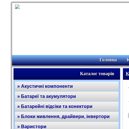
Головна
Каталог товарів
К
» Акустичні компоненти
» Батареї та акумулятори
» Батарейні відсіки та конектори
» Блоки живлення, драйвери, інвертори
» Варистори