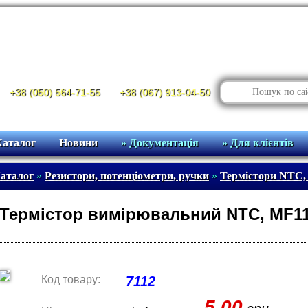
+38 (050) 564-71-55
+38 (067) 913-04-50
Каталог
Новини
» Документація
» Для клієнтів
аталог
»
Резистори, потенціометри, ручки
»
Термістори NTC,
Термістор вимірювальний NTC, MF11
Код товару:
7112
5.00