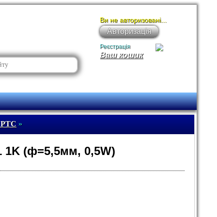
Ви не авторизовані...
Авторизація
Реєстрація
Ваш кошик
 PTC
»
 1K (ф=5,5мм, 0,5W)