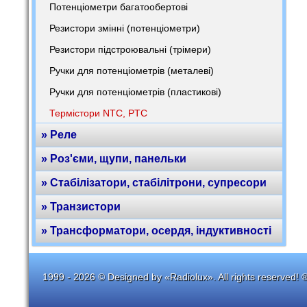
Потенціометри багатообертові
Резистори змінні (потенціометри)
Резистори підстроювальні (трімери)
Ручки для потенціометрів (металеві)
Ручки для потенціометрів (пластикові)
Термістори NTC, PTC
» Реле
» Роз'єми, щупи, панельки
» Стабілізатори, стабілітрони, супресори
» Транзистори
» Трансформатори, осердя, індуктивності
1999 - 2026 © Designed by «Radiolux». All rights reserved! 