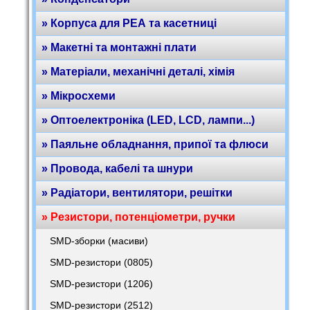
» Корпуса для РЕА та касетниці
» Макетні та монтажні плати
» Матеріали, механічні деталі, хімія
» Мікросхеми
» Оптоелектроніка (LED, LCD, лампи...)
» Паяльне обладнання, припої та флюси
» Провода, кабелі та шнури
» Радіатори, вентилятори, решітки
» Резистори, потенціометри, ручки
SMD-зборки (масиви)
SMD-резистори (0805)
SMD-резистори (1206)
SMD-резистори (2512)