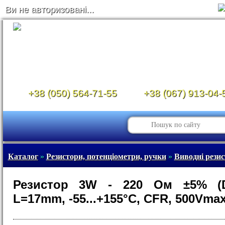
Ви не авторизовані...
+38 (050) 564-71-55
+38 (067) 913-04-
Каталог
»
Резистори, потенціометри, ручки
»
Виводні рези
Резистор 3W - 220 Ом ±5% (
L=17mm, -55...+155°C, CFR, 500Vmax