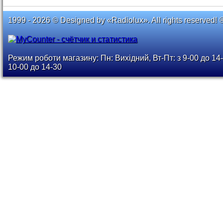
1999 - 2026 © Designed by «Radiolux». All rights reserved! 
Режим роботи магазину: Пн: Вихідний, Вт-Пт: з 9-00 до 14-
10-00 до 14-30