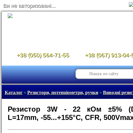
Ви не авторизовані...
+38 (050) 564-71-55
+38 (067) 913-04-
Каталог
»
Резистори, потенціометри, ручки
»
Виводні рези
Резистор 3W - 22 кОм ±5% (
L=17mm, -55...+155°C, CFR, 500Vmax