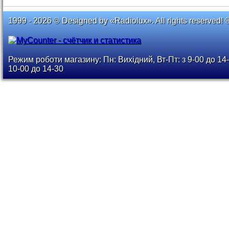
1999 - 2026 © Designed by «Radiolux». All rights reserved! 
Режим роботи магазину: Пн: Вихідний, Вт-Пт: з 9-00 до 14-
10-00 до 14-30