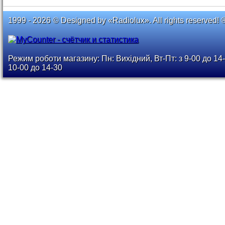
1999 - 2026 © Designed by «Radiolux». All rights reserved! 
Режим роботи магазину: Пн: Вихідний, Вт-Пт: з 9-00 до 14-
10-00 до 14-30