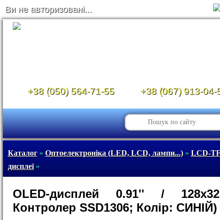
Ви не авторизовані...
+38 (050) 564-71-55
+38 (067) 913-04-
Каталог
»
Оптоелектроніка (LED, LCD, лампи...)
»
LCD-TF
дисплеї
»
OLED-дисплей 0.91'' / 128x32
Контролер SSD1306; Колір: СИНІЙ)