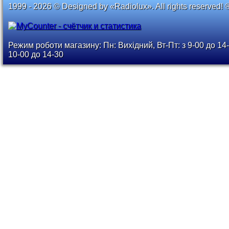
1999 - 2026 © Designed by «Radiolux». All rights reserved! 
Режим роботи магазину: Пн: Вихідний, Вт-Пт: з 9-00 до 14-
10-00 до 14-30