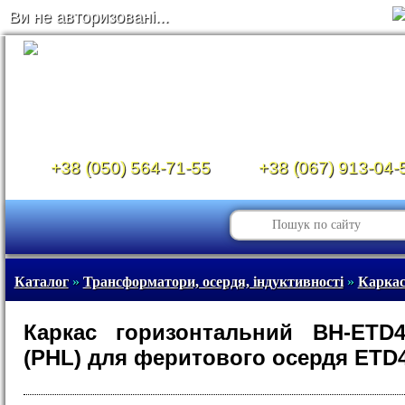
Ви не авторизовані...
+38 (050) 564-71-55
+38 (067) 913-04-
Каталог
»
Трансформатори, осердя, індуктивності
»
Каркас
Каркас горизонтальний BH-ETD4
(PHL) для феритового осердя ETD4