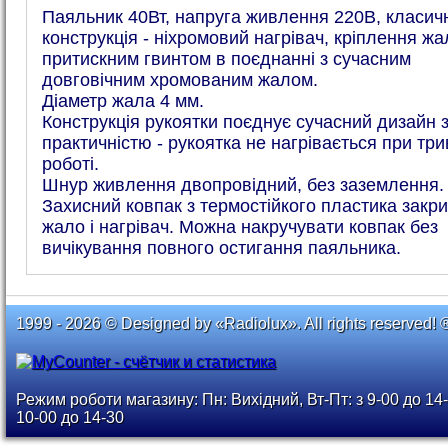
Паяльник 40Вт, напруга живлення 220В, класич
конструкція - ніхромовий нагрівач, кріплення жа
притискним гвинтом в поєднанні з сучасним
довговічним хромованим жалом.
Діаметр жала 4 мм.
Конструкція рукоятки поєднує сучасний дизайн 
практичністю - рукоятка не нагрівається при три
роботі.
Шнур живлення двопровідний, без заземлення.
Захисний ковпак з термостійкого пластика закр
жало і нагрівач. Можна накручувати ковпак без
вичікування повного остигання паяльника.
1999 - 2026 © Designed by «Radiolux». All rights reserved! 
Режим роботи магазину: Пн: Вихідний, Вт-Пт: з 9-00 до 14-
10-00 до 14-30