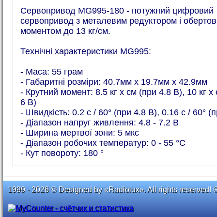
Сервопривод MG995-180 - потужний цифровий
сервопривод з металевим редуктором і оберто
моментом до 13 кг/см.
Технічні характеристики MG995:
- Маса: 55 грам
- Габаритні розміри: 40.7мм х 19.7мм х 42.9мм
- Крутний момент: 8.5 кг х см (при 4.8 В), 10 кг х
6 В)
- Швидкість: 0.2 с / 60° (при 4.8 В), 0.16 с / 60° (
- Діапазон напруг живлення: 4.8 - 7.2 В
- Ширина мертвої зони: 5 мкс
- Діапазон робочих температур: 0 - 55 °C
- Кут повороту: 180 °
1999 - 2026 © Designed by «Radiolux». All rights reserved! 