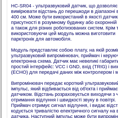
HC-SR04 - ультразвуковий датчик, що дозволяє
вимірювати відстань до перешкоди в діапазоні в
400 см. Може бути використаний в якості датчик
присутності в розумному будинку або охоронній 
а також для різних роботизованих систем. Крім 
використовуючи цей модуль можна виготовити
парктронік для автомобіля.
Модуль представляє собою плату, на якій розмі
ультразвуковий випромінювач, приймач і керую
електронна схема. Датчик має невеликі габарити
простий інтерфейс: VCC і GND, вхід (TRIG) і вих
(ECHO) для передачі даних між контролером і 
Випромінювач передає короткий ультразвукови
імпульс, який відбивається від об'єкта і прийма
датчиком. Відстань розраховується виходячи з 
отримання відлуння і швидкості звуку в повітрі.
Приймач отримує сигнал відлуння, і видає відст
кодується тривалістю електричного сигналу на 
датчика. Наступний імпульс може бути випромі