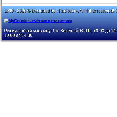
1999 - 2026 © Designed by «Radiolux». All rights reserved! 
Режим роботи магазину: Пн: Вихідний, Вт-Пт: з 9-00 до 14-
10-00 до 14-30