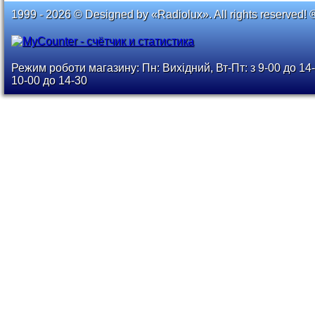
1999 - 2026 © Designed by «Radiolux». All rights reserved! 
Режим роботи магазину: Пн: Вихідний, Вт-Пт: з 9-00 до 14-
10-00 до 14-30