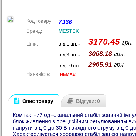
Код товару:
7366
Бренд:
MESTEK
3170.45
грн.
Ціни:
від 1 шт. -
3068.18
грн.
від 3 шт. -
2965.91
грн.
від 10 шт. -
Наявність:
НЕМАЄ
Опис товару
Відгуки: 0
Компактний одноканальний стабілізований імпу
блок живлення з прецизійним регулюванням вих
напруги від 0 до 30 В і вихідного струму від 0 до
Характеризується хорошою стабілізацією напруг