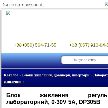
Ви не авторизовані...
+38 (050) 564-71-55
+38 (067) 913-04-
Каталог
»
Блоки живлення, драйвери, інвертори
»
Лаборат
живлення
»
Блок живлення регульо
лабораторний, 0-30V 5A, DP305B