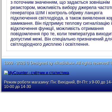
з поточним значенням, що задається зовнішнім
резистором, можливість вибору джерела частот
генератора ШІМ і контроль обриву ланцюга
підключення світлодіода, а також виявлення ко
замикання. Він підтримує теплову сигналізацію і
відключення функції, можливість отримання
повідомлення про те, коли температура виходит
допустимі межі. Він спеціально призначений дл
світлодіодного дисплею і освітлення.
1999 - 2026 © Designed by «Radiolux». All rights reserved! 
Режим роботи магазину: Пн: Вихідний, Вт-Пт: з 9-00 до 14-
10-00 до 14-30