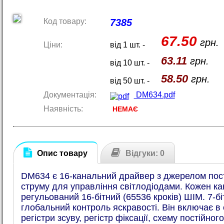
Код товару:
7385
67.50
грн.
Ціни:
від 1 шт. -
63.11
грн.
від 10 шт. -
58.50
грн.
від 50 шт. -
Документація:
DM634.pdf
Наявність:
НЕМАЄ
Опис товару
Відгуки: 0
DM634 є 16-канальний драйвер з джерелом пос
струму для управління світлодіодами. Кожен к
регульований 16-бітний (65536 кроків) ШІМ. 7-бі
глобальний контроль яскравості. Він включає в
регістри зсуву, регістр фіксації, схему постійног