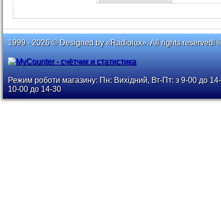
1999 - 2026 © Designed by «Radiolux». All rights reserved! 
Режим роботи магазину: Пн: Вихідний, Вт-Пт: з 9-00 до 14-
10-00 до 14-30