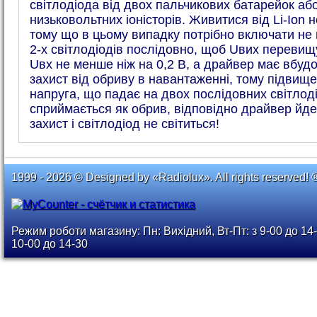
світлодіода від двох пальчикових батарейок або
низьковольтних іоністорів. Живитися від Li-Ion 
тому що в цьому випадку потрібно включати не
2-х світлодіодів послідовно, щоб Uвих переви
Uвх не менше ніж на 0,2 В, а драйвер має вбуд
захист від обриву в навантаженні, тому підвищ
напруга, що падає на двох послідовних світлод
сприймається як обрив, відповідно драйвер йде
захист і світлодіод не світиться!
1999 - 2026 © Designed by «Radiolux». All rights reserved! 
Режим роботи магазину: Пн: Вихідний, Вт-Пт: з 9-00 до 14-
10-00 до 14-30