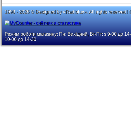
1999 - 2026 © Designed by «Radiolux». All rights reserved! 
Режим роботи магазину: Пн: Вихідний, Вт-Пт: з 9-00 до 14-
10-00 до 14-30