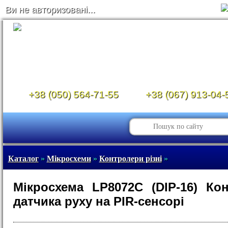
Ви не авторизовані...
+38 (050) 564-71-55
+38 (067) 913-04-
Каталог
»
Мікросхеми
»
Контролери різні
»
Мікросхема LP8072C (DIP-16) Ко
датчика руху на PIR-сенсорі