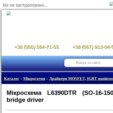
Ви не авторизовані...
+38 (050) 564-71-55
+38 (067) 913-04-
Каталог
»
Мікросхеми
»
Драйвери MOSFET, IGBT напівмо
Мікросхема L6390DTR (SO-16-150
bridge driver