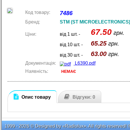
Код товару:
7486
Бренд:
STM (ST MICROELECTRONICS
67.50
грн.
Ціни:
від 1 шт. -
65.25
грн.
від 10 шт. -
63.00
грн.
від 30 шт. -
Документація:
L6390.pdf
Наявність:
НЕМАЄ
Опис товару
Відгуки: 0
1999 - 2026 © Designed by «Radiolux». All rights reserved! 