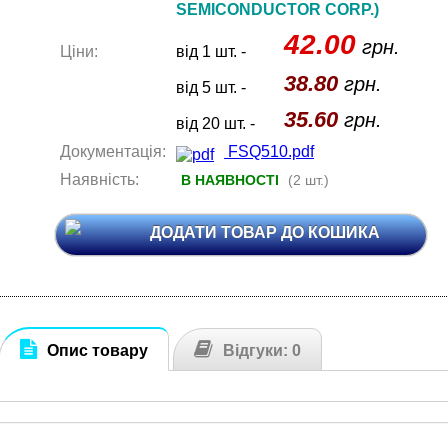
SEMICONDUCTOR CORP.)
42.00
грн.
Ціни:
від 1 шт. -
38.80
грн.
від 5 шт. -
35.60
грн.
від 20 шт. -
Документація:
FSQ510.pdf
Наявність:
В НАЯВНОСТІ
(2 шт.)
ДОДАТИ ТОВАР ДО КОШИКА
Опис товару
Відгуки: 0