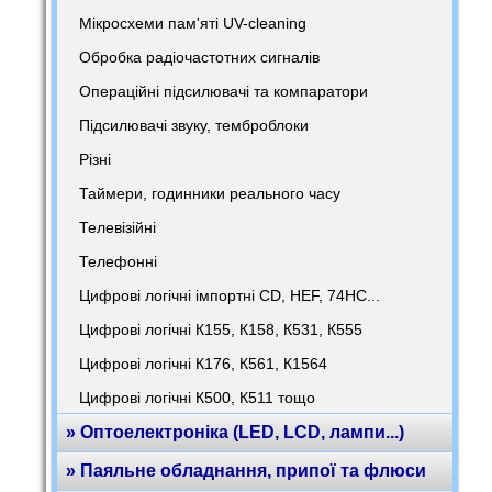
Мікросхеми пам'яті UV-cleaning
Обробка радіочастотних сигналів
Операційні підсилювачі та компаратори
Підсилювачі звуку, темброблоки
Різні
Таймери, годинники реального часу
Телевізійні
Телефонні
Цифрові логічні імпортні CD, HEF, 74HC...
Цифрові логічні К155, К158, К531, К555
Цифрові логічні К176, К561, К1564
Цифрові логічні К500, К511 тощо
» Оптоелектроніка (LED, LCD, лампи...)
» Паяльне обладнання, припої та флюси