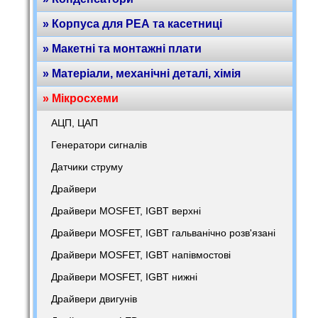
» Корпуса для РЕА та касетниці
» Макетні та монтажні плати
» Матеріали, механічні деталі, хімія
» Мікросхеми
АЦП, ЦАП
Генератори сигналів
Датчики струму
Драйвери
Драйвери MOSFET, IGBT верхні
Драйвери MOSFET, IGBT гальванічно розв'язані
Драйвери MOSFET, IGBT напівмостові
Драйвери MOSFET, IGBT нижні
Драйвери двигунів