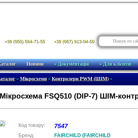
+38 (050) 564-71-55
+38 (067) 913-04-50
Каталог
Новини
» Документація
» Для клієнтів
аталог
»
Мікросхеми
»
Контролери PWM (ШІМ)
»
Мікросхема FSQ510 (DIP-7) ШІМ-конт
Код товару:
7547
Бренд:
FAIRCHILD (FAIRCHILD