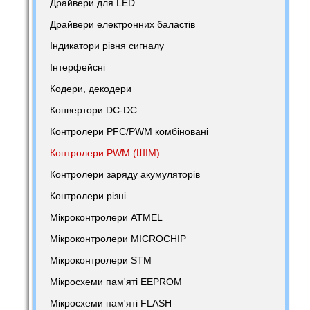
Драйвери для LED
Драйвери електронних баластів
Індикатори рівня сигналу
Інтерфейсні
Кодери, декодери
Конвертори DC-DC
Контролери PFC/PWM комбіновані
Контролери PWM (ШІМ)
Контролери заряду акумуляторів
Контролери різні
Мікроконтролери ATMEL
Мікроконтролери MICROCHIP
Мікроконтролери STM
Мікросхеми пам'яті EEPROM
Мікросхеми пам'яті FLASH