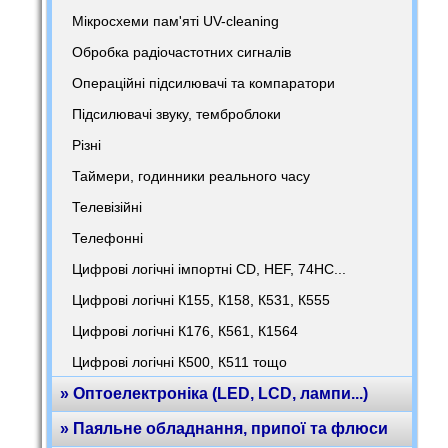
Мікросхеми пам'яті UV-cleaning
Обробка радіочастотних сигналів
Операційні підсилювачі та компаратори
Підсилювачі звуку, темброблоки
Різні
Таймери, годинники реального часу
Телевізійні
Телефонні
Цифрові логічні імпортні CD, HEF, 74HC...
Цифрові логічні К155, К158, К531, К555
Цифрові логічні К176, К561, К1564
Цифрові логічні К500, К511 тощо
» Оптоелектроніка (LED, LCD, лампи...)
» Паяльне обладнання, припої та флюси