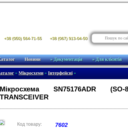
+38 (050) 564-71-55
+38 (067) 913-04-50
Каталог
Новини
» Документація
» Для клієнтів
аталог
»
Мікросхеми
»
Інтерфейсні
»
Мікросхема SN75176ADR (SO-
TRANSCEIVER
Код товару:
7602