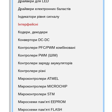
Драйвери для LED
Драйвери електронних баластів
Індикатори рівня сигналу
Інтерфейсні
Кодери, декодери
Конвертори DC-DC
Контролери PFC/PWM комбіновані
Контролери PWM (ШІМ)
Контролери заряду акумуляторів
Контролери різні
Мікроконтролери ATMEL
Мікроконтролери MICROCHIP
Мікроконтролери STM
Мікросхеми пам'яті EEPROM
Мікросхеми пам'яті FLASH