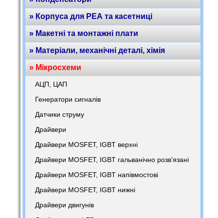
» Корпуса для РЕА та касетниці
» Макетні та монтажні плати
» Матеріали, механічні деталі, хімія
» Мікросхеми
АЦП, ЦАП
Генератори сигналів
Датчики струму
Драйвери
Драйвери MOSFET, IGBT верхні
Драйвери MOSFET, IGBT гальванічно розв'язані
Драйвери MOSFET, IGBT напівмостові
Драйвери MOSFET, IGBT нижні
Драйвери двигунів