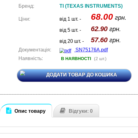
Бренд:
TI (TEXAS INSTRUMENTS)
68.00
грн.
Ціни:
від 1 шт. -
62.90
грн.
від 5 шт. -
57.60
грн.
від 20 шт. -
Документація:
SN75176A.pdf
Наявність:
В НАЯВНОСТІ
(2 шт.)
ДОДАТИ ТОВАР ДО КОШИКА
Опис товару
Відгуки: 0