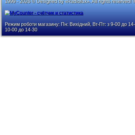
1999 - 2026 © Designed by «Radiolux». All rights reserved! 
Режим роботи магазину: Пн: Вихідний, Вт-Пт: з 9-00 до 14-
10-00 до 14-30