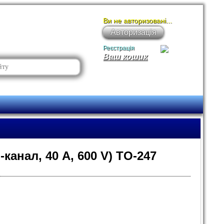
Ви не авторизовані...
Авторизація
Реєстрація
Ваш кошик
анал, 40 A, 600 V) TO-247