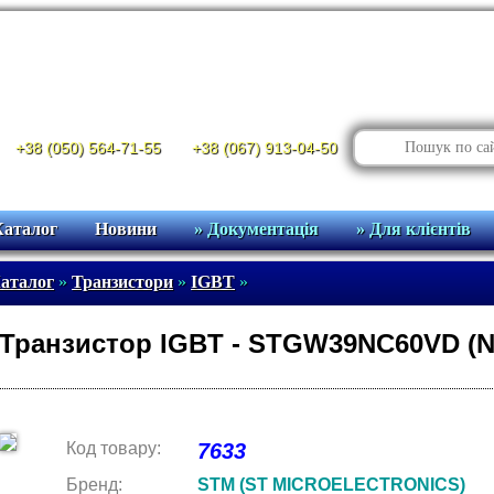
+38 (050) 564-71-55
+38 (067) 913-04-50
Каталог
Новини
» Документація
» Для клієнтів
аталог
»
Транзистори
»
IGBT
»
Транзистор IGBT - STGW39NC60VD (N-к
Код товару:
7633
Бренд:
STM (ST MICROELECTRONICS)