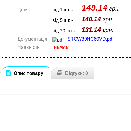
149.14
грн.
Ціни:
від 1 шт. -
140.14
грн.
від 5 шт. -
131.14
грн.
від 20 шт. -
Документація:
STGW39NC60VD.pdf
Наявність:
НЕМАЄ
Опис товару
Відгуки: 0