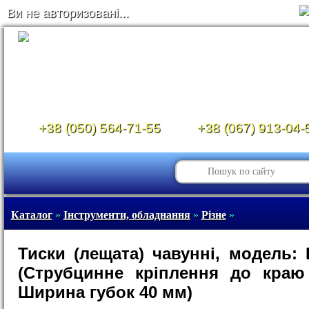
Ви не авторизовані...
+38 (050) 564-71-55
+38 (067) 913-04-
Каталог
»
Інструменти, обладнання
»
Різне
»
Тиски (лещата) чавунні, модель: 
(Струбцинне кріплення до краю
Ширина губок 40 мм)