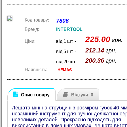
Код товару:
7806
Бренд:
INTERTOOL
225.00
грн.
Ціни:
від 1 шт. -
212.14
грн.
від 5 шт. -
200.36
грн.
від 20 шт. -
Наявність:
НЕМАЄ
Опис товару
Відгуки: 0
Лещата міні на струбцині з розміром губок 40 м
незамінний інструмент для ручної делікатної об
невеликих деталей. Прекрасно підходять для
використання в домашніх умовах. Лещата вигот