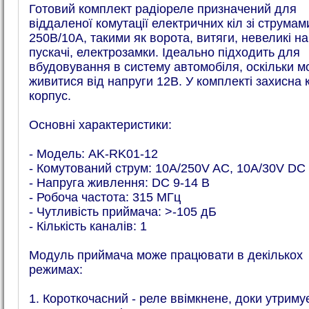
Готовий комплект радіореле призначений для
віддаленої комутації електричних кіл зі струмам
250В/10А, такими як ворота, витяги, невеликі наг
пускачі, електрозамки. Ідеально підходить для
вбудовування в систему автомобіля, оскільки м
живитися від напруги 12В. У комплекті захисна 
корпус.
Основні характеристики:
- Модель: AK-RK01-12
- Комутований струм: 10A/250V AC, 10A/30V DC
- Напруга живлення: DC 9-14 В
- Робоча частота: 315 МГц
- Чутливість приймача: >-105 дБ
- Кількість каналів: 1
Модуль приймача може працювати в декількох
режимах:
1. Короткочасний - реле ввімкнене, доки утриму