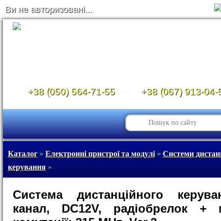
Ви не авторизовані...
+38 (050) 564-71-55
+38 (067) 913-04-
Каталог
»
Електронні пристрої та модулі
»
Системи дистан
керування
»
Система дистанційного керува
канал, DC12V, радіобрелок + 