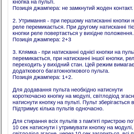
кнопка на пульті.
Позиція джампера: не замкнутий жоден контакт.
2. Утримання - при першому натисканні кнопки н
реле перемикається. При другому натисканні тіє
кнопки реле повертається у вихідне положення.
Позиція джампера: 2+3
3. Клямка - при натисканні однієї кнопки на пуль
перемикається, при натисканні іншої кнопки, ре
переходить у вихідний стан. Цей режим вимага
додаткового багатокнопкового пульта.
Позиція джампера: 1+2.
Для додавання пульта необхідно натиснути
короткочасно кнопку на модулі, світлодіод згасне
натиснути кнопку на пульті. Пульт зберігається в
Підтримує кілька пультів одночасно.
Для стирання всіх пультів з пам'яті пристрою по
10 сек натиснути і утримувати кнопку на модулі,
світлодіод згасне, через 10 сек загориться, всі 