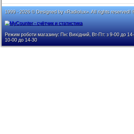
1999 - 2026 © Designed by «Radiolux». All rights reserved! 
Режим роботи магазину: Пн: Вихідний, Вт-Пт: з 9-00 до 14-
10-00 до 14-30