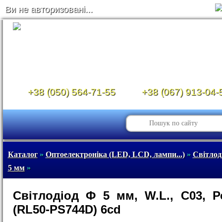
Ви не авторизовані...
+38 (050) 564-71-55
+38 (067) 913-04-
Каталог
»
Оптоелектроніка (LED, LCD, лампи...)
»
Світлод
5 мм
»
Світлодіод Ф 5 мм, W.L., C03, 
(RL50-PS744D) 6cd