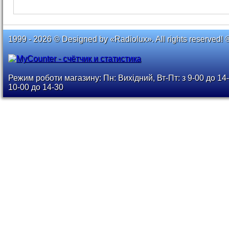
1999 - 2026 © Designed by «Radiolux». All rights reserved! 
Режим роботи магазину: Пн: Вихідний, Вт-Пт: з 9-00 до 14-
10-00 до 14-30