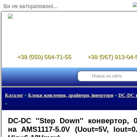
Ви не авторизовані...
+38 (050) 564-71-55
+38 (067) 913-04-
Каталог
»
Блоки живлення, драйвери, інвертори
»
DC-DC 
»
DC-DC ''Step Down'' конвертор, 
на AMS1117-5.0V (Uout=5V, Iout=0