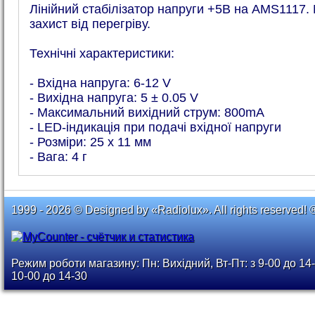
Лінійний стабілізатор напруги +5В на AMS1117.
захист від перегріву.
Технічні характеристики:
- Вхідна напруга: 6-12 V
- Вихідна напруга: 5 ± 0.05 V
- Максимальний вихідний струм: 800mA
- LED-індикація при подачі вхідної напруги
- Розміри: 25 х 11 мм
- Вага: 4 г
1999 - 2026 © Designed by «Radiolux». All rights reserved! 
Режим роботи магазину: Пн: Вихідний, Вт-Пт: з 9-00 до 14-
10-00 до 14-30