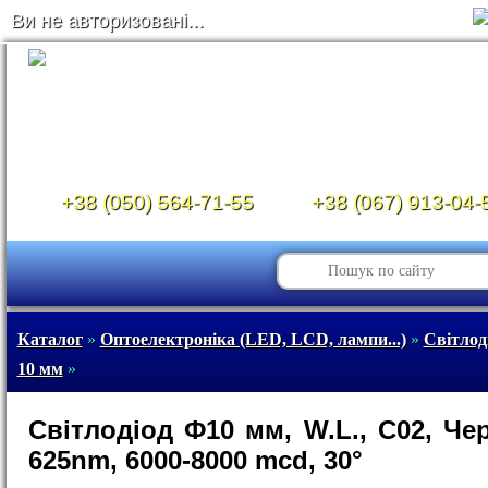
Ви не авторизовані...
+38 (050) 564-71-55
+38 (067) 913-04-
Каталог
»
Оптоелектроніка (LED, LCD, лампи...)
»
Світлод
10 мм
»
Світлодіод Ф10 мм, W.L., C02, Че
625nm, 6000-8000 mcd, 30°