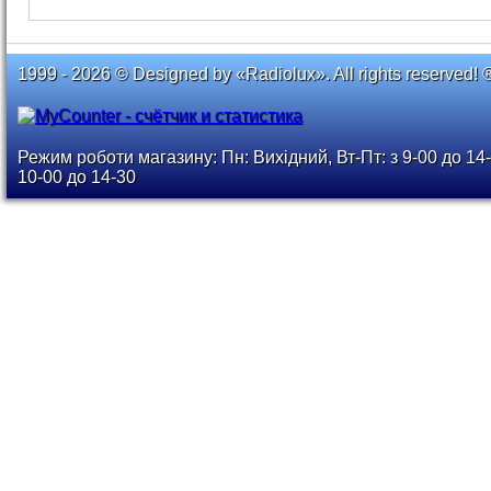
1999 - 2026 © Designed by «Radiolux». All rights reserved! 
Режим роботи магазину: Пн: Вихідний, Вт-Пт: з 9-00 до 14-
10-00 до 14-30