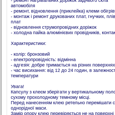
- ремонт нагрівальних доріжок заднього скла
автомобіля
- ремонт, відновлення (приклейка) клеми обігрів
- монтаж і ремонт друкованих плат, гнучких, плі
плат
- відновлення струмопровідних доріжок
- холодна пайка алюмінієвих провідників, контак
Характеристики:
- колір: бронзовий
- електропровідність: відмінна
- адгезія: добре тримається на різних поверхнях
- час висихання: від 12 до 24 годин, в залежност
температури
Увага!
Капсулу з клеєм зберігати у вертикальному поло
сухому прохолодному темному місці.
Перед нанесенням клею ретельно перемішати с
однорідної маси.
Замір опору клею перевіряється не на поверхні