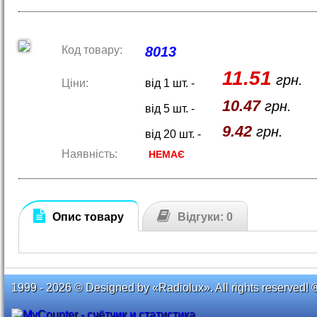
Код товару:
8013
11.51
грн.
Ціни:
від 1 шт. -
10.47
грн.
від 5 шт. -
9.42
грн.
від 20 шт. -
Наявність:
НЕМАЄ
Опис товару
Відгуки: 0
1999 - 2026 © Designed by «Radiolux». All rights reserved! 