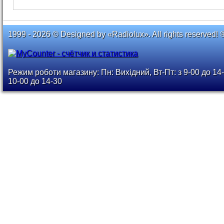
1999 - 2026 © Designed by «Radiolux». All rights reserved! 
Режим роботи магазину: Пн: Вихідний, Вт-Пт: з 9-00 до 14-
10-00 до 14-30