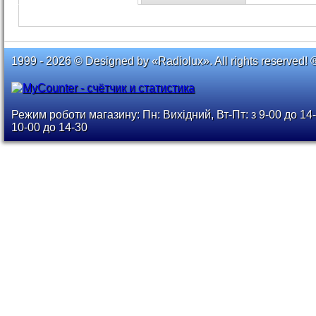
1999 - 2026 © Designed by «Radiolux». All rights reserved! 
Режим роботи магазину: Пн: Вихідний, Вт-Пт: з 9-00 до 14-
10-00 до 14-30