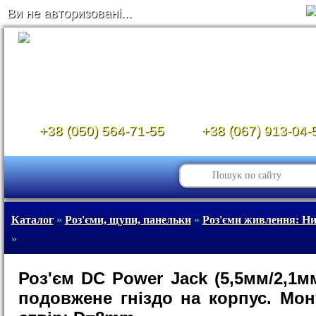
Ви не авторизовані...
+38 (050) 564-71-55
+38 (067) 913-04-
Каталог
»
Роз'єми, щупи, панельки
»
Роз'єми живлення: Ни
»
Роз'єм DC Power Jack (5,5мм/2,1м
подовжене гніздо на корпус. Мо