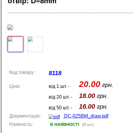
отвір: D=8mm
Код товару:
8118
20.00
грн.
Ціни:
від 1 шт. -
18.00
грн.
від 20 шт. -
16.00
грн.
від 50 шт. -
Документація:
DC-025BM_draw.pdf
Наявність:
В НАЯВНОСТІ
(8 шт.)