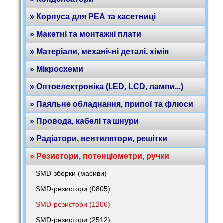
» Корпуса для РЕА та касетниці
» Макетні та монтажні плати
» Матеріали, механічні деталі, хімія
» Мікросхеми
» Оптоелектроніка (LED, LCD, лампи...)
» Паяльне обладнання, припої та флюси
» Провода, кабелі та шнури
» Радіатори, вентилятори, решітки
» Резистори, потенціометри, ручки
SMD-зборки (масиви)
SMD-резистори (0805)
SMD-резистори (1206)
SMD-резистори (2512)