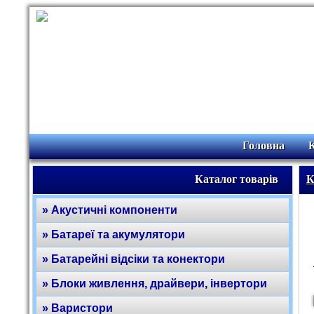
Головна
Каталог товарів
К
» Акустичні компоненти
» Батареї та акумулятори
» Батарейні відсіки та конектори
» Блоки живлення, драйвери, інвертори
» Варистори