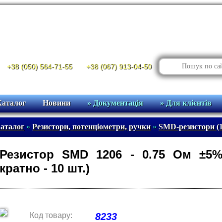
+38 (050) 564-71-55
+38 (067) 913-04-50
Каталог
Новини
» Документація
» Для клієнтів
аталог
»
Резистори, потенціометри, ручки
»
SMD-резистори (1
Резистор SMD 1206 - 0.75 Ом ±5% 
кратно - 10 шт.)
Код товару:
8233