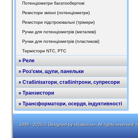
Потенціометри багатообертові
Резистори змінні (потенціометри)
Резистори підстроювальні (трімери)
Ручки для потенціометрів (металеві)
Ручки для потенціометрів (пластикові)
Термістори NTC, PTC
» Реле
» Роз'єми, щупи, панельки
» Стабілізатори, стабілітрони, супресори
» Транзистори
» Трансформатори, осердя, індуктивності
1999 - 2026 © Designed by «Radiolux». All rights reserved! 