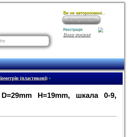
Ви не авторизовані...
Авторизація
Реєстрація
Ваш кошик
іометрів (пластикові)
»
, D=29mm H=19mm, шкала 0-9,