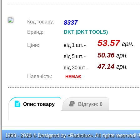
Код товару:
8337
Бренд:
DKT (DKT TOOLS)
53.57
грн.
Ціни:
від 1 шт. -
50.36
грн.
від 5 шт. -
47.14
грн.
від 30 шт. -
Наявність:
НЕМАЄ
Опис товару
Відгуки: 0
1999 - 2026 © Designed by «Radiolux». All rights reserved! 