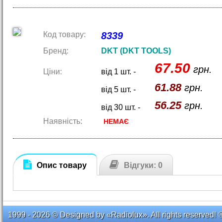
Код товару:
8339
Бренд:
DKT (DKT TOOLS)
67.50
грн.
Ціни:
від 1 шт. -
61.88
грн.
від 5 шт. -
56.25
грн.
від 30 шт. -
Наявність:
НЕМАЄ
Опис товару
Відгуки: 0
1999 - 2026 © Designed by «Radiolux». All rights reserved! 