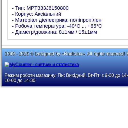
- Тип: MPT333J6150800
- Корпус: Аксіальний
- Матеріал діелектрика: поліпропілен
- Робоча температура: -40°C ... +85°C
- Діаметр/довжина: 8±1мм / 15±1мм
1999 - 2026 © Designed by «Radiolux». All rights reserved! 
Режим роботи магазину: Пн: Вихідний, Вт-Пт: з 9-00 до 14-
10-00 до 14-30