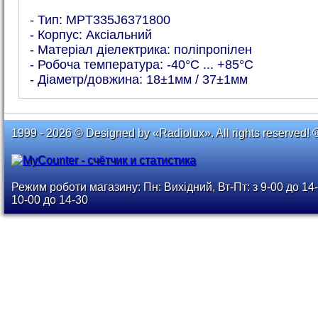
- Тип: MPT335J6371800
- Корпус: Аксіальний
- Матеріал діелектрика: поліпропілен
- Робоча температура: -40°C ... +85°C
- Діаметр/довжина: 18±1мм / 37±1мм
1999 - 2026 © Designed by «Radiolux». All rights reserved! 
Режим роботи магазину: Пн: Вихідний, Вт-Пт: з 9-00 до 14-
10-00 до 14-30