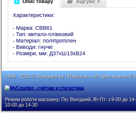
Опис товару
Відгуки: 0
Характеристики:
- Марка: CBB61
- Тип: метало-плівковий
- Матеріал: поліпропілен
- Виводи: гнучкі
- Розміри, мм: Д37хШ13хВ24
1999 - 2026 © Designed by «Radiolux». All rights reserved! 
Режим роботи магазину: Пн: Вихідний, Вт-Пт: з 9-00 до 14-
10-00 до 14-30